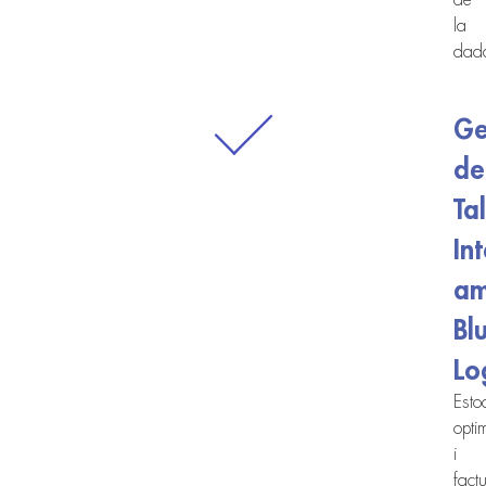
la
dad
Ge
de
Tal
In
a
Bl
Lo
Esto
optim
i
fact