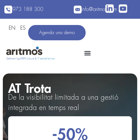
973 188 300
info@aritmos.com
EN
ES
Agenda una demo
AT Trota
De la visibilitat limitada a una gestió
integrada en temps real
-50%