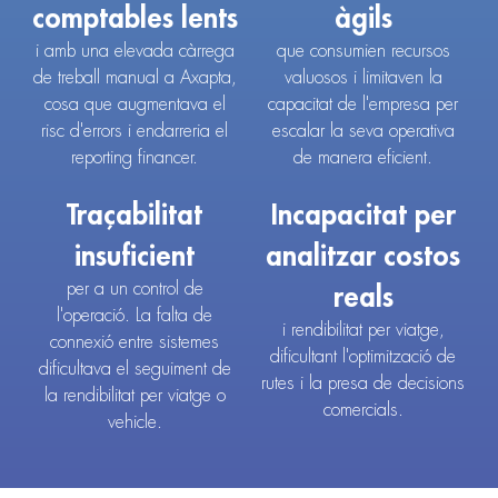
comptables lents
àgils
i amb una elevada càrrega
que consumien recursos
de treball manual a Axapta,
valuosos i limitaven la
cosa que augmentava el
capacitat de l'empresa per
risc d'errors i endarreria el
escalar la seva operativa
reporting financer.
de manera eficient.
Traçabilitat
Incapacitat per
insuficient
analitzar costos
per a un control de
reals
l'operació. La falta de
i rendibilitat per viatge,
connexió entre sistemes
dificultant l'optimització de
dificultava el seguiment de
rutes i la presa de decisions
la rendibilitat per viatge o
comercials.
vehicle.