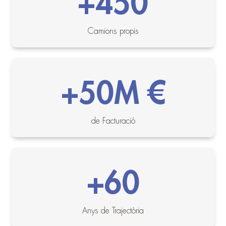
+450
Camions propis
+50M €
de Facturació
+60
Anys de Trajectòria