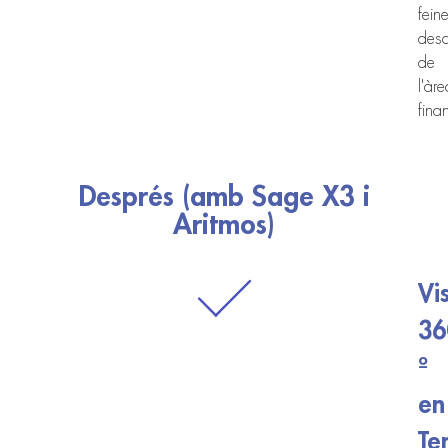
fein
des
de
l'àre
fina
Després (amb Sage X3 i
Aritmos)
Vi
36
º
en
Te