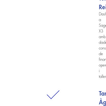
Re
Das
a
Sag
X3
amb
dad
cons
de
fina
oper
i
taller
Ta
Àg