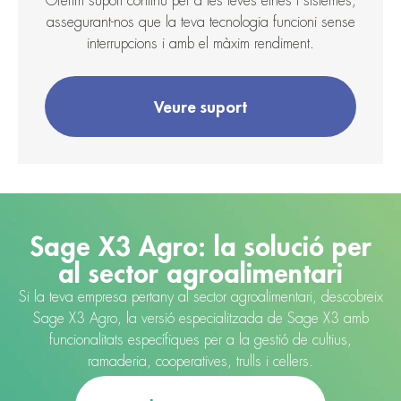
Oferim suport continu per a les teves eines i sistemes,
assegurant-nos que la teva tecnologia funcioni sense
interrupcions i amb el màxim rendiment.
Veure suport
Sage X3 Agro: la solució per
al sector agroalimentari
Si la teva empresa pertany al sector agroalimentari, descobreix
Sage X3 Agro, la versió especialitzada de Sage X3 amb
funcionalitats específiques per a la gestió de cultius,
ramaderia, cooperatives, trulls i cellers.