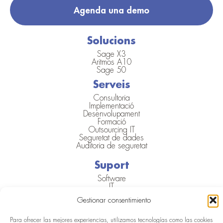
Agenda una demo
Solucions
Sage X3
Aritmos A10
Sage 50
Serveis
Consultoria
Implementació
Desenvolupament
Formació
Outsourcing IT
Seguretat de dades
Auditoria de seguretat
Suport
Software
IT
Recursos
Gestionar consentimiento
Blog
Para ofrecer las mejores experiencias, utilizamos tecnologías como las cookies
Casos d'èxit