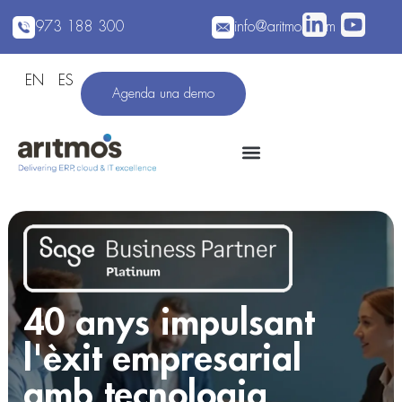
973 188 300
info@aritmos.com
EN
ES
Agenda una demo
40 anys impulsant
l'èxit empresarial
amb tecnologia