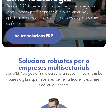
Des del 1984, oferim solucions tecnològiques integrals i
serveis experts per a empreses que busquen créixer,
optimitzar processos i prendre decisions estratègiques amb
confiança.
Veure solucions ERP
Solucions robustes per a
empreses multisectorials
Des d’ERP de gestió fins a consultoria i suport IT, construïm les
bases digitals que necessites per fer la teva empresa més
productiva i eficient.