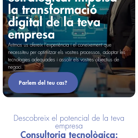
la transformació
digital de la teva
empresa
Aritmos us ofereix l’experiència i el coneixement que
necessiteu per optimitzar els vostres processos, adoptar les
tecnologies adequades i assolir els vostres objectius de
negoci.
Parlem del teu cas?
Descobreix el potencial de la teva
empresa
Consultoria tecnològica: