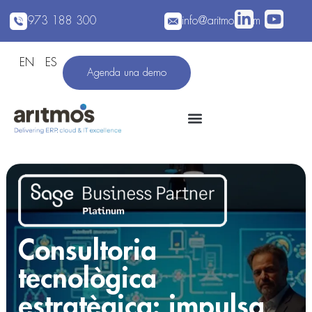
973 188 300
info@aritmos.com
EN
ES
Agenda una demo
Consultoria
tecnològica
estratègica: impulsa