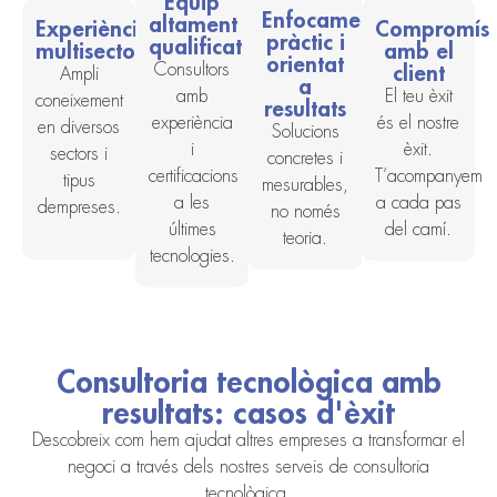
Equip
Enfocament
altament
Compromís
Experiència
pràctic i
qualificat
amb el
multisectorial
orientat
Consultors
client
Ampli
a
amb
El teu èxit
coneixement
resultats
experiència
és el nostre
en diversos
Solucions
i
èxit.
sectors i
concretes i
certificacions
T’acompanyem
tipus
mesurables,
a les
a cada pas
dempreses.
no només
últimes
del camí.
teoria.
tecnologies.
Consultoria tecnològica amb
resultats: casos d'èxit
Descobreix com hem ajudat altres empreses a transformar el
negoci a través dels nostres serveis de consultoria
tecnològica.