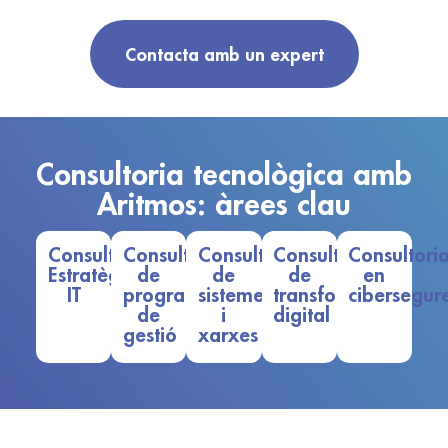
Contacta amb un expert
Consultoria tecnològica amb
Aritmos: àrees clau
Consultoria
Consultoria
Consultoria
Consultoria
Consultori
Estratègica
de
de
de
en
IT
programari
sistemes
transformació
cibersegur
de
i
digital
gestió
xarxes