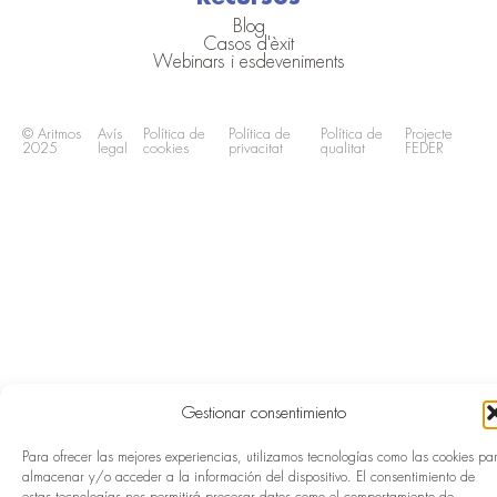
Blog
Casos d'èxit
Webinars i esdeveniments
© Aritmos
Avís
Política de
Política de
Política de
Projecte
2025
legal
cookies
privacitat
qualitat
FEDER
Gestionar consentimiento
Para ofrecer las mejores experiencias, utilizamos tecnologías como las cookies pa
almacenar y/o acceder a la información del dispositivo. El consentimiento de