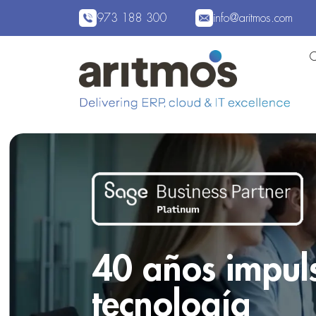
973 188 300
info@aritmos.com
40 años impuls
tecnología