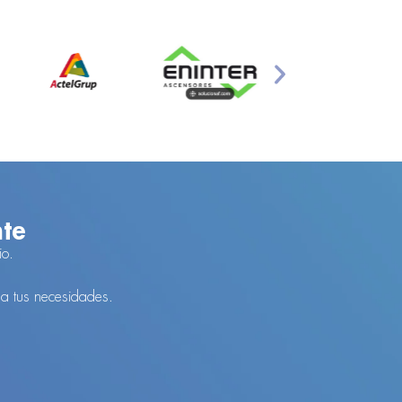
nte
io.
 a tus necesidades.