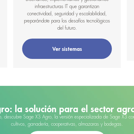
infraestructuras IT que garantizan
conectividad, seguridad y escalabilidad,
preparándote para los desafíos tecnológicos
del futuro.
Ver sistemas
o: la solución para el sector agr
rio, descubre Sage X3 Agro, la versión especializada de Sage X3 con
cultivos, ganadería, cooperativas, almazaras y bodegas.