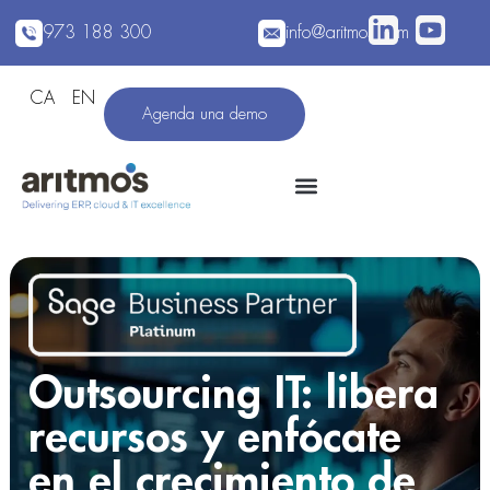
973 188 300
info@aritmos.com
CA
EN
Agenda una demo
Outsourcing IT: libera
recursos y enfócate
en el crecimiento de