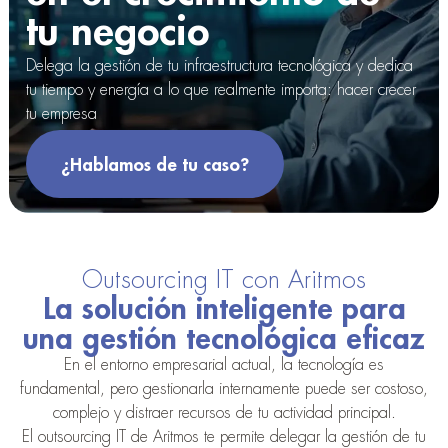
tu negocio
Delega la gestión de tu infraestructura tecnológica y dedica
tu tiempo y energía a lo que realmente importa: hacer crecer
tu empresa
¿Hablamos de tu caso?
Outsourcing IT con Aritmos
La solución inteligente para
una gestión tecnológica eficaz
En el entorno empresarial actual, la tecnología es
fundamental, pero gestionarla internamente puede ser costoso,
complejo y distraer recursos de tu actividad principal.
El outsourcing IT de Aritmos te permite delegar la gestión de tu