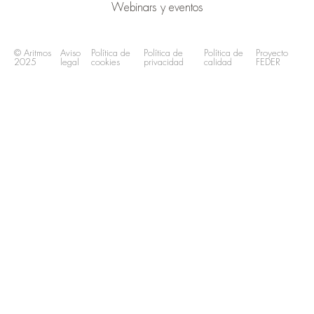
Webinars y eventos
© Aritmos
Aviso
Política de
Política de
Política de
Proyecto
2025
legal
cookies
privacidad
calidad
FEDER