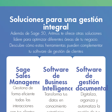
Soluciones para una gestión
integral
Además de Sage 50, Aritmos te ofrece otras soluciones
lídere para optimizar diferentes áreas de tu negocio.
Descubre cómo estas herramientas pueden complementar
tu software de gestión de clientes
Sage
Software
Software
Sales
de
de
Management
Business
gestión
Intelligence
documental
Gestiona de
forma eficiente
Transforma tus
Digitaliza,
todas las
datos en
organiza y
interacciones
conocimiento
automatiza la
con tus clientes,