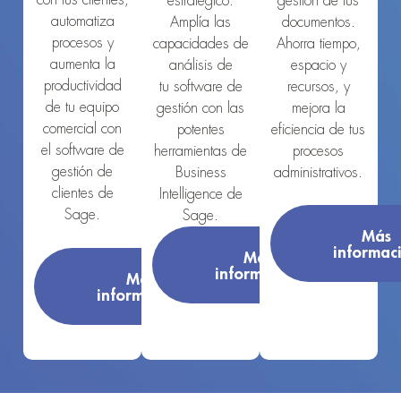
estratégico.
gestión de tus
automatiza
Amplía las
documentos.
procesos y
capacidades de
Ahorra tiempo,
aumenta la
análisis de
espacio y
productividad
tu software de
recursos, y
de tu equipo
gestión con las
mejora la
comercial con
potentes
eficiencia de tus
el software de
herramientas de
procesos
gestión de
Business
administrativos.
clientes de
Intelligence de
Sage.
Sage.
Más
informac
Más
información
Más
información