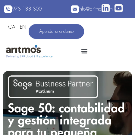
973 188 300
info@aritmos.com
CA
EN
Agenda una demo
Sage 50: contabilidad
y gestión integrada
para tu pequeña