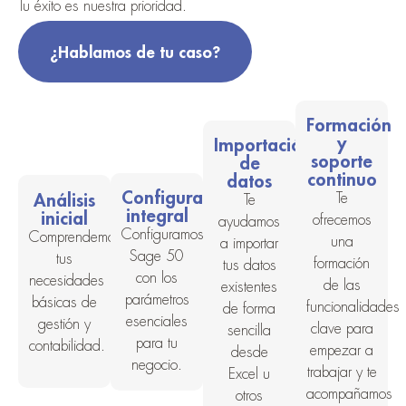
Tu éxito es nuestra prioridad.
¿Hablamos de tu caso?
Formación
y
Importación
soporte
de
continuo
datos
Configuración
Análisis
Te
Te
integral
inicial
ofrecemos
ayudamos
Configuramos
Comprendemos
una
a importar
Sage 50
tus
formación
tus datos
con los
necesidades
de las
existentes
parámetros
básicas de
funcionalidades
de forma
esenciales
gestión y
clave para
sencilla
para tu
contabilidad.
empezar a
desde
negocio.
trabajar y te
Excel u
acompañamos
otros